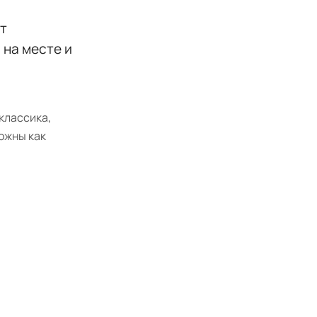
ет
 на месте и
классика,
ожны как