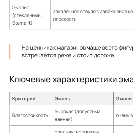
Эмалит
закалённое стекло c запёкшейся к
(стеклянный,
плоскости
Stemalit)
На ценниках магазинов чаще всего фигу
встречается реже и стоит дороже.
Ключевые характеристики эма
Критерий
Эмаль
Эмали
высокая (допустима
Влагостойкость
очень в
ванная)
средняя: возможны