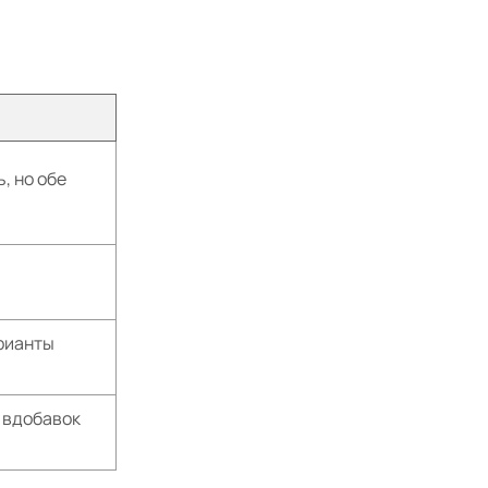
, но обе
арианты
у вдобавок