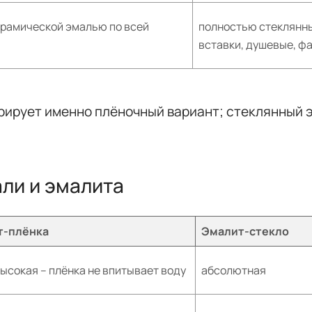
ерамической эмалью по всей
полностью стеклянны
вставки, душевые, ф
рирует именно плёночный вариант; стеклянный 
ли и эмалита
т-плёнка
Эмалит-стекло
ысокая – плёнка не впитывает воду
абсолютная