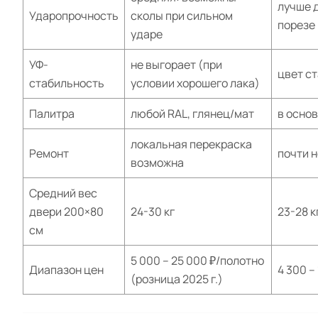
лучше 
Ударопрочность
сколы при сильном
порезе
ударе
УФ-
не выгорает (при
цвет с
стабильность
условии хорошего лака)
Палитра
любой RAL, глянец/мат
в основ
локальная перекраска
Ремонт
почти 
возможна
Средний вес
двери 200×80
24-30 кг
23-28 к
см
5 000 – 25 000 ₽/полотно
Диапазон цен
4 300 –
(розница 2025 г.)