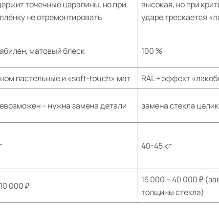
держит точечные царапины, но при
высокая, но при кри
 плёнку не отремонтировать
ударе трескается «п
табилен, матовый блеск
100 %
ном пастельные и «soft-touch» мат
RAL + эффект «лакоб
невозможен – нужна замена детали
замена стекла цели
г
40-45 кг
15 000 – 40 000 ₽ (за
 10 000 ₽
толщины стекла)