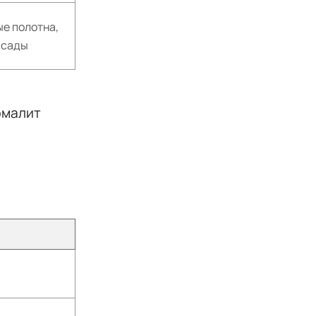
е полотна,
асады
эмалит