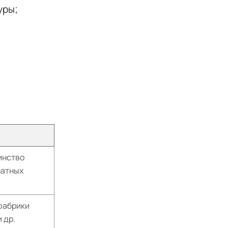
уры;
инство
натных
фабрики
и др.