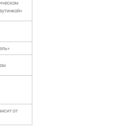
тическом
аутинкой»
ель»
ком
висит от