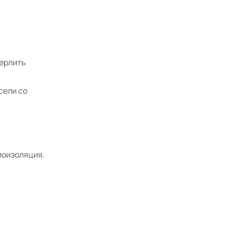
верлить
сели со
плоизоляция.