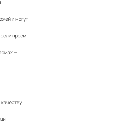
и
ожей и могут
, если проём
домах —
 качеству
ими