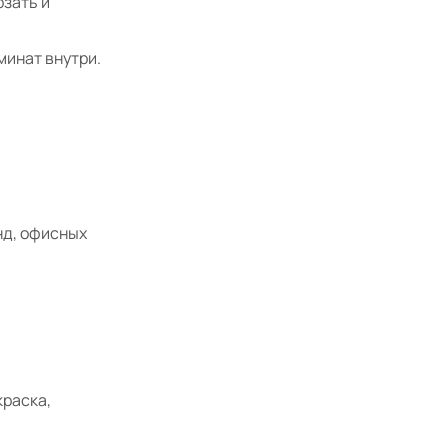
рзать и
минат внутри.
нд, офисных
краска,