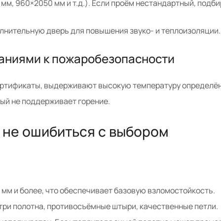
мм, 960×2050 мм и т.д.). Если проём нестандартный, подби
олнительную дверь для повышения звуко- и теплоизоляции.
аниями к пожаробезопасности
ертификаты, выдерживают высокую температуру определён
рый не поддерживает горение.
к не ошибиться с выбором
2 мм и более, что обеспечивает базовую взломостойкость.
утри полотна, противосъёмные штыри, качественные петли.