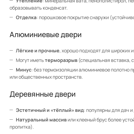
Утепление
: минеральная вата, пенополистирол, п
образовывать конденсат.
Отделка
: порошковое покрытие снаружи (устойчив
Алюминиевые двери
Лёгкие и прочные
, хорошо подходят для широких 
Могут иметь
терморазрыв
(специальная вставка, 
Минус
: без термоизоляции алюминиевое полотно п
или общественных пространств.
Деревянные двери
Эстетичный и «тёплый» вид
: популярны для дач и
Натуральный массив
или клееный брус более усто
пропитка).