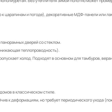
енополиуретан. Без утеплителя зимой полотно может проме
о к царапинам и погоде), декоративные МДФ-панели или ла
и панорамных дверей со стеклом.
снижающая теплопроводность).
ропускает холод. Подходят в основном для тамбуров, вера
 домов в классическом стиле.
йчив к деформациям, но требует периодического ухода (по