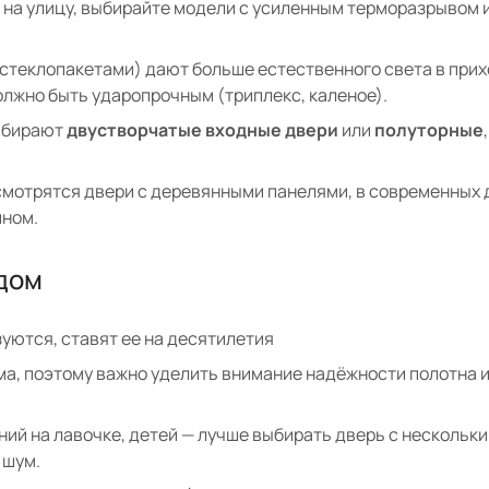
о на улицу, выбирайте модели с усиленным терморазрывом 
 стеклопакетами) дают больше естественного света в прих
олжно быть ударопрочным (триплекс, каленое).
выбирают
двустворчатые входные двери
или
полуторные
 смотрятся двери с деревянными панелями, в современных 
йном.
дом
уются, ставят ее на десятилетия
ма, поэтому важно уделить внимание надёжности полотна и
ний на лавочке, детей — лучше выбирать дверь с нескольк
 шум.