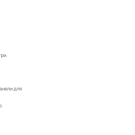
три.
анели для
о.