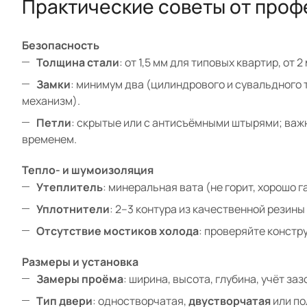
Практические советы от про
Безопасность
Толщина стали
: от 1,5 мм для типовых квартир, о
Замки
: минимум два (цилиндрового и сувальдного
механизм).
Петли
: скрытые или с антисъёмными штырями; важн
временем.
Тепло- и шумоизоляция
Утеплитель
: минеральная вата (не горит, хорошо г
Уплотнители
: 2–3 контура из качественной резины
Отсутствие мостиков холода
: проверяйте констр
Размеры и установка
Замеры проёма
: ширина, высота, глубина, учёт за
Тип двери
: одностворчатая,
двустворчатая
или по