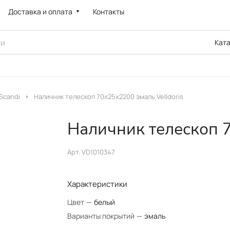
Доставка и оплата
Контакты
Кат
Scandi
Наличник телескоп 70х25х2200 эмаль Velldoris
Наличник телескоп 7
Арт.
VD1010347
Характеристики
Цвет
—
белый
Варианты покрытий
—
эмаль