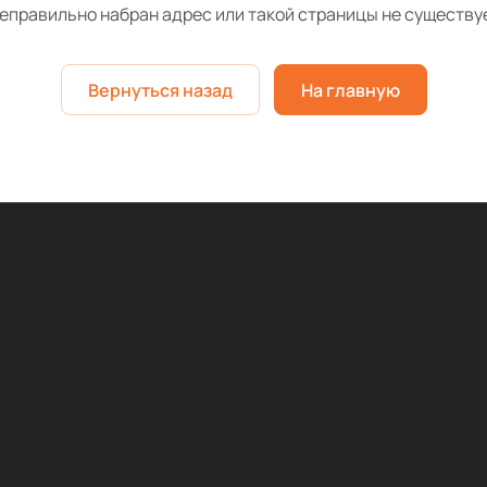
еправильно набран адрес или такой страницы не существу
Вернуться назад
На главную