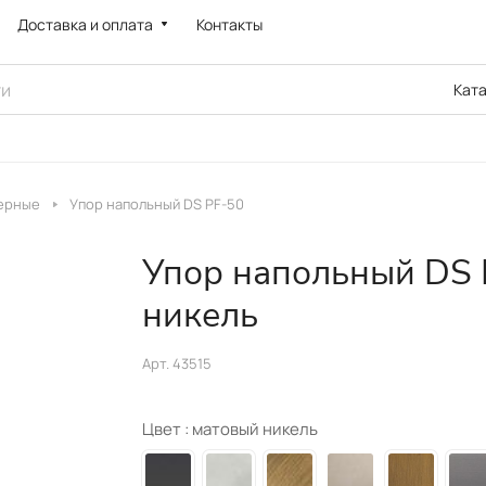
Доставка и оплата
Контакты
Кат
верные
Упор напольный DS PF-50
Упор напольный DS 
никель
Арт.
43515
Цвет :
матовый никель