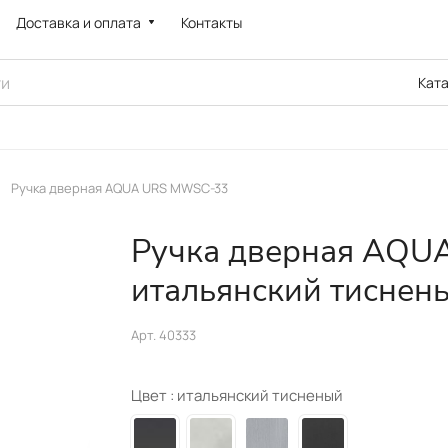
Доставка и оплата
Контакты
Кат
Ручка дверная AQUA URS MWSC-33
Ручка дверная AQU
итальянский тиснен
Арт.
40333
Цвет :
итальянский тисненый