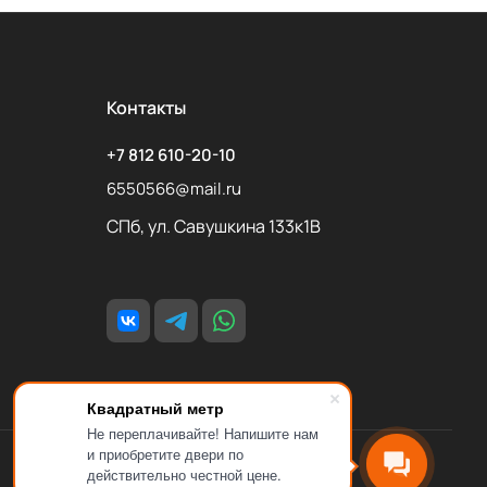
Контакты
+7 812 610-20-10
6550566@mail.ru
СПб, ул. Савушкина 133к1В
Квадратный метр
Не переплачивайте! Напишите нам
и приобретите двери по
действительно честной цене.