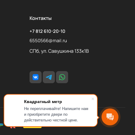
Контакты
+7 812 610-20-10
6550566@mail.ru
СПб, ул. Савушкина 133к1В
Квадратный метр
Не переплачивайте! Напишите нам
и приобретите двери по
действительно честной цене.