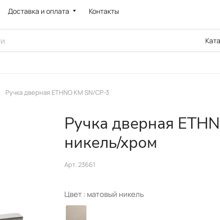
Доставка и оплата
Контакты
Кат
Ручка дверная ETHNO KM SN/CP-3
Ручка дверная ETHN
никель/хром
Арт.
23661
Цвет :
матовый никель