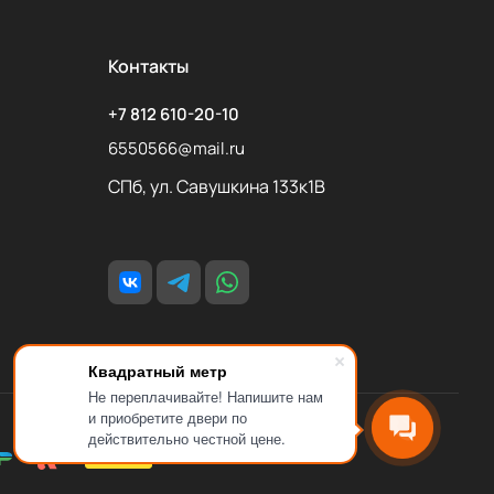
Контакты
+7 812 610-20-10
6550566@mail.ru
СПб, ул. Савушкина 133к1В
Квадратный метр
Не переплачивайте! Напишите нам
и приобретите двери по
действительно честной цене.