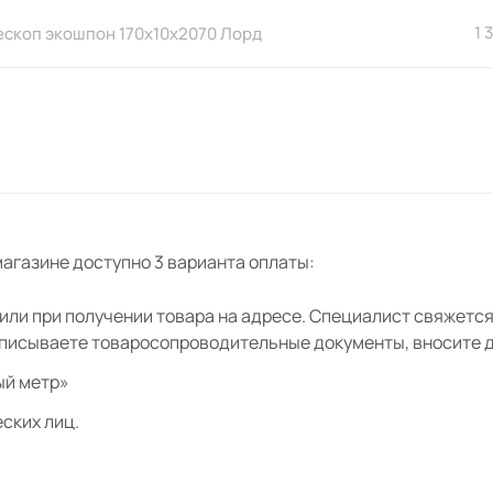
1 
ескоп экошпон 170х10х2070 Лорд
телескоп фрезерованный
0х10х2200 Лорд
ошпон Лорд
агазине доступно 3 варианта оплаты:
кошпон 80х80 Лорд
ли при получении товара на адресе. Специалист свяжется 
дписываете товаросопроводительные документы, вносите де
ошпон 80х210 Лорд
ый метр»
ских лиц.