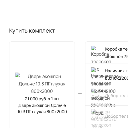
Купить комплект
Коробка т
экошпон 7
Наличник 
80х10х220
Добор тел
21 000 руб. x 1 шт
Дверь экошпон Дольче
10.3 ПГ глухая 800х2000
Добор тел