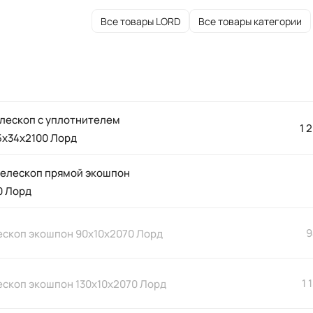
Все товары LORD
Все товары категории
елескоп с уплотнителем
1 
5х34х2100 Лорд
телескоп прямой экошпон
0 Лорд
9
ескоп экошпон 90х10х2070 Лорд
1 
ескоп экошпон 130х10х2070 Лорд