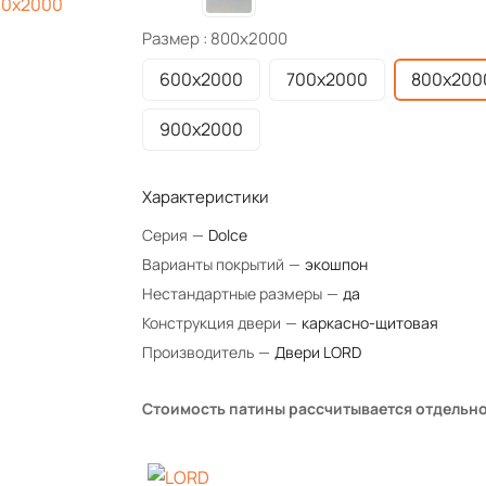
Размер :
800х2000
600х2000
700х2000
800х200
900х2000
Характеристики
Серия
—
Dolce
Варианты покрытий
—
экошпон
Нестандартные размеры
—
да
Конструкция двери
—
каркасно-щитовая
Производитель
—
Двери LORD
Стоимость патины рассчитывается отдельн