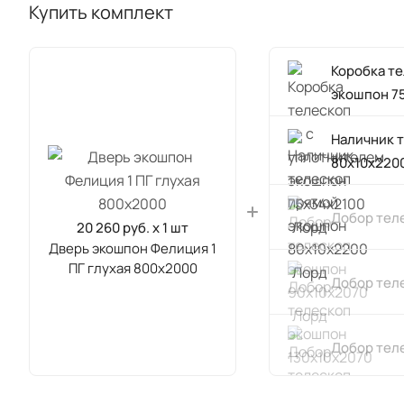
Купить комплект
Коробка т
экошпон 7
Наличник 
80х10х220
Добор тел
20 260 руб. x 1 шт
Дверь экошпон Фелиция 1
ПГ глухая 800х2000
Добор тел
Добор тел
Наличник 