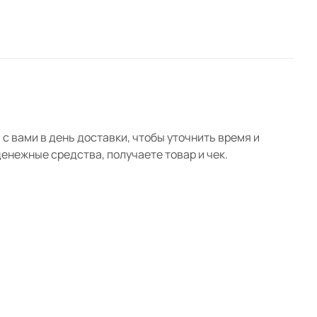
1 360 руб. x 5 шт
5 760 руб. x 1 шт
670 руб. x 2 шт
с вами в день доставки, чтобы уточнить время и
нежные средства, получаете товар и чек.
840 руб. x 2 шт