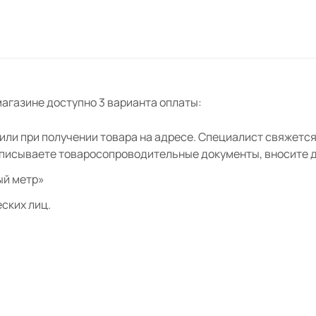
0х10х2200 Лорд
ошпон Лорд
агазине доступно 3 варианта оплаты:
кошпон 80х80 Лорд
ли при получении товара на адресе. Специалист свяжется 
дписываете товаросопроводительные документы, вносите де
ошпон 80х210 Лорд
ый метр»
ских лиц.