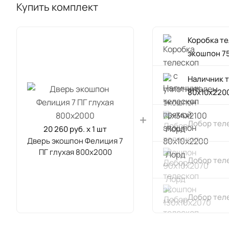
Купить комплект
Коробка т
экошпон 7
Наличник 
80х10х220
Добор тел
20 260 руб. x 1 шт
Дверь экошпон Фелиция 7
ПГ глухая 800х2000
Добор тел
Добор тел
Наличник 