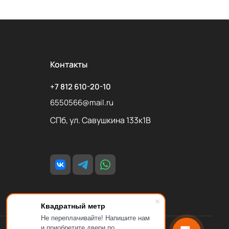
Контакты
+7 812 610-20-10
6550566@mail.ru
СПб, ул. Савушкина 133к1В
Квадратный метр
Не переплачивайте! Напишите нам
и приобретите двери по