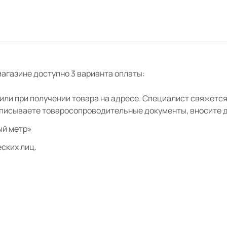
0х10х2200 Лорд
ошпон Лорд
агазине доступно 3 варианта оплаты:
кошпон 80х80 Лорд
ли при получении товара на адресе. Специалист свяжется 
дписываете товаросопроводительные документы, вносите де
ошпон 80х210 Лорд
ый метр»
ских лиц.