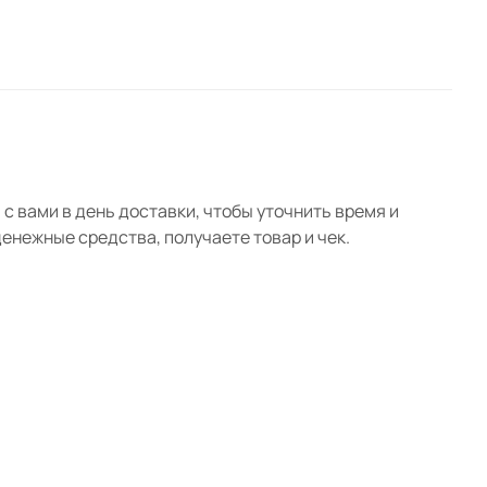
1 360 руб. x 5 шт
5 760 руб. x 1 шт
670 руб. x 2 шт
с вами в день доставки, чтобы уточнить время и
нежные средства, получаете товар и чек.
840 руб. x 2 шт