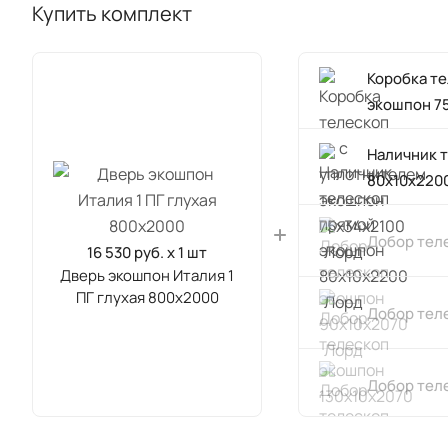
Купить комплект
Коробка т
экошпон 7
Наличник 
80х10х220
Добор тел
16 530 руб. x 1 шт
Дверь экошпон Италия 1
ПГ глухая 800х2000
Добор тел
Добор тел
Наличник 