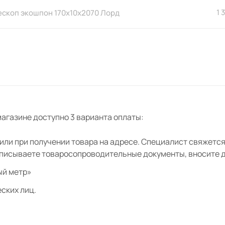
1 
ескоп экошпон 170х10х2070 Лорд
телескоп фрезерованный
0х10х2200 Лорд
ошпон Лорд
агазине доступно 3 варианта оплаты:
кошпон 80х80 Лорд
ли при получении товара на адресе. Специалист свяжется 
дписываете товаросопроводительные документы, вносите де
ошпон 80х210 Лорд
ый метр»
ских лиц.