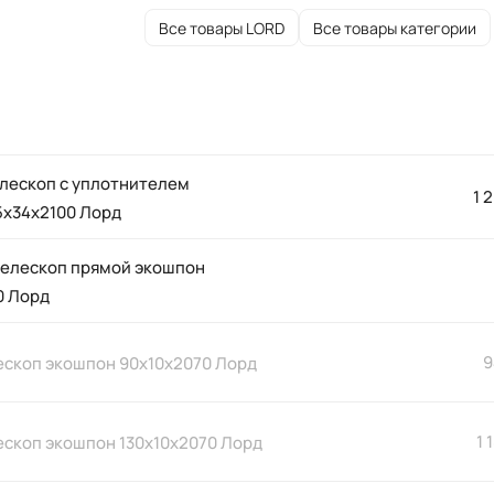
Все товары LORD
Все товары категории
елескоп с уплотнителем
1 
5х34х2100 Лорд
телескоп прямой экошпон
0 Лорд
9
ескоп экошпон 90х10х2070 Лорд
1 
ескоп экошпон 130х10х2070 Лорд