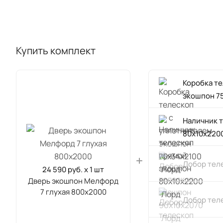
Купить комплект
Коробка т
экошпон 7
Наличник 
80х10х220
Добор тел
24 590 руб. x 1 шт
Дверь экошпон Мелфорд
7 глухая 800х2000
Добор тел