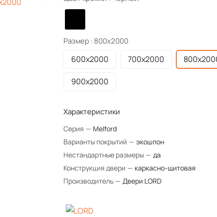
Размер :
800х2000
600х2000
700х2000
800х200
900х2000
Характеристики
Серия
—
Melford
Варианты покрытий
—
экошпон
Нестандартные размеры
—
да
Конструкция двери
—
каркасно-щитовая
Производитель
—
Двери LORD