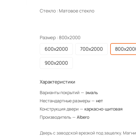
Стекло :
Матовое стекло
Размер :
800х2000
600х2000
700х2000
800х200
900х2000
Характеристики
Варианты покрытий
—
эмаль
Нестандартные размеры
—
нет
Конструкция двери
—
каркасно-щитовая
Производитель
—
Albero
Дверь с заводской врезкой под защелку. Магн