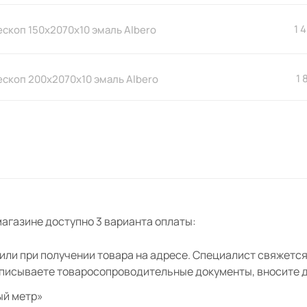
1 
скоп 150х2070x10 эмаль Albero
1 
скоп 200х2070x10 эмаль Albero
прямой телескоп 90x24x2150 мм
ro
лассика телескоп 90x24x2150
lbero
агазине доступно 3 варианта оплаты:
ли при получении товара на адресе. Специалист свяжется 
дписываете товаросопроводительные документы, вносите де
ый метр»