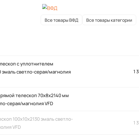
Все товары ВФД
Все товары категории
елескоп с уплотнителем
1 
0 эмаль светло-серая/магнолия
прямой телескоп 70x8x2140 мм
тло-серая/магнолия VFD
скоп 100х10х2130 эмаль светло-
1 
нолия VFD