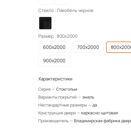
Стекло :
Лакобель черное
Размер :
800х2000
600х2000
700х2000
800х200
900х2000
Характеристики
Серия
—
Стокгольм
Варианты покрытий
—
эмаль
Нестандартные размеры
—
да
Конструкция двери
—
каркасно-щитовая
Производитель
—
Владимирская фабрика двер