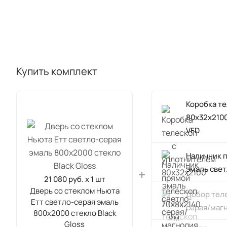
Купить комплект
Коробка т
80х32х210
VFD
Наличник 
эмаль све
21 080 руб. x 1 шт
Дверь со стеклом Ньюта
Добор теле
Етт светло-серая эмаль
серая/маг
800х2000 стекло Black
Gloss