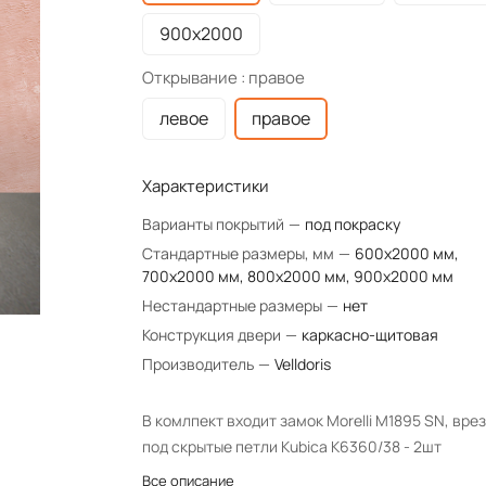
900х2000
Открывание :
правое
левое
правое
Характеристики
Варианты покрытий
—
под покраску
Стандартные размеры, мм
—
600x2000 мм,
700x2000 мм, 800x2000 мм, 900x2000 мм
Нестандартные размеры
—
нет
Конструкция двери
—
каркасно-щитовая
Производитель
—
Velldoris
В комлпект входит замок Morelli М1895 SN, вре
под скрытые петли Kubica K6360/38 - 2шт
Все описание