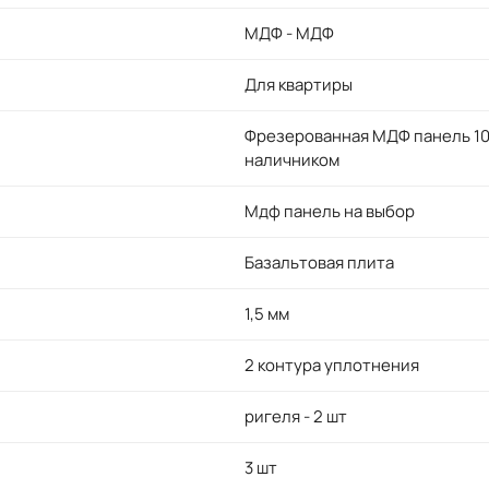
МДФ - МДФ
Для квартиры
Фрезерованная МДФ панель 10 
наличником
Мдф панель на выбор
Базальтовая плита
1,5 мм
2 контура уплотнения
ригеля - 2 шт
3 шт