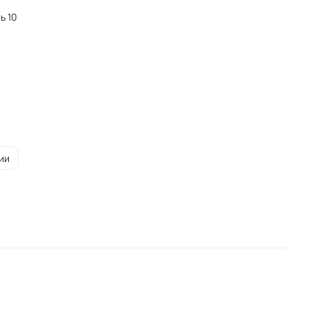
ь 10
ии