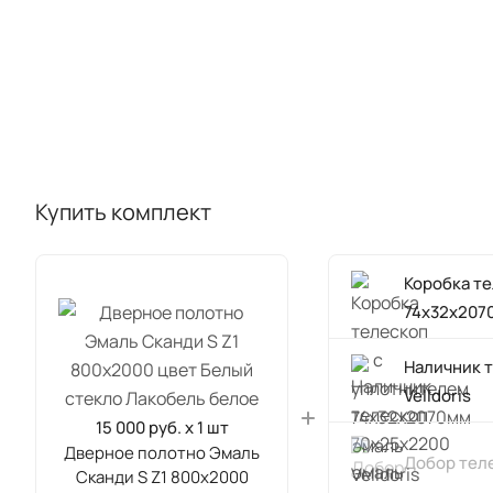
Купить комплект
Коробка т
74х32х2070
Наличник 
Velldoris
15 000 руб. x 1 шт
Дверное полотно Эмаль
Добор теле
Сканди S Z1 800х2000