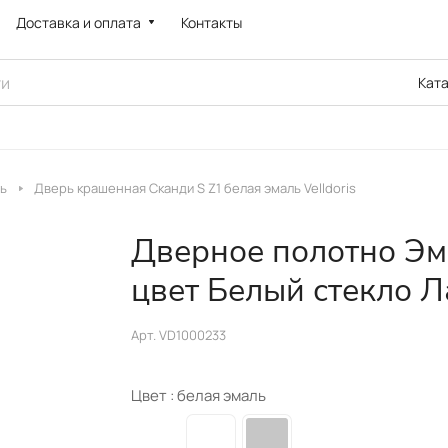
Доставка и оплата
Контакты
Кат
ь
Дверь крашенная Сканди S Z1 белая эмаль Velldoris
Дверное полотно Эм
цвет Белый стекло Л
Арт.
VD1000233
Цвет :
белая эмаль